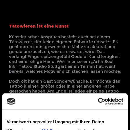
Tätowieren ist eine Kunst
Künstlerischer Anspruch besteht auch bei einem
Tätowierer, der keine eigenen Entwürfe umsetzt. Es
geht darum, das gewünschte Motiv so akkurat und
genau umzusetzen, wie es erwartet wird. Das
verlangt Fingerspitzengefühl Geduld, Kunstfertigkeit
und eine ruhige Hand. Wer in unserem „Art 4 Soul
Ink“ Tattoo Studio Stuttgart einen Termin hat, weiß
bereits, welches Motiv er sich stechen lassen möchte.
Doch oft hat ein Gast Sonderwünsche. Er möchte das
Tattoo kleiner, größer oder in einer anderen Farbe
gestochen haben. Am Ende ist jedes einzelne Tattoo
deswegen ein künstlerisches Unikat. Für uns ist klar:
Ein Tattoo aus Stuttgart darf nicht provinzieller oder
unprofessioneller wirken als eines aus New York.
Unsere Tätowierer nehmen es locker mit den Besten
ihres Fachs auf.
Verantwortungsvoller Umgang mit Ihren Daten
Tattoo Künstler zu sein, bedeutet Hingabe und