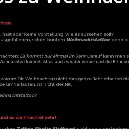
chten
 hast aber keine Vorstellung, wie es aussehen soll?
ausgefallenen, schön-buntem
Weihnachtstattoo
, denn b
hnachten:
Es kommt nur einmal im Jahr
. Darauf kann man s
Weihnachten kommt, ist es auch wieder vorbei und die Erinn
, warum Dir Weihnachten nicht das ganze Jahr erhalten ble
e umherlaufen, ist nicht der Hit.
eihnachtstattoo?
und es weihnachtet sehr!
aus dem
Tattoo Studio Stuttgart
nicht von oben herkom