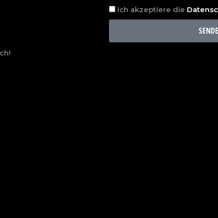
Ich akzeptiere die
Datens
SEND
ch!