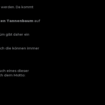
t werden. Da
kommt
ten
Tannenbaum
auf
üm gibt daher ein
uch die können immer
uch eines dieser
nach dem Motto: