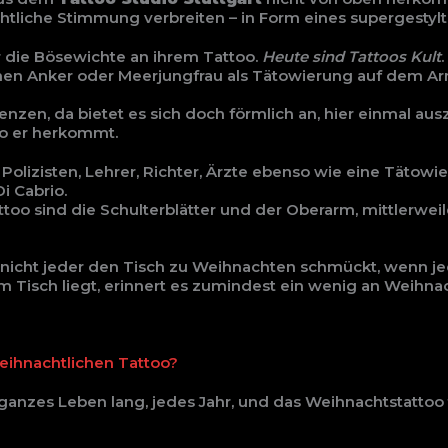
tliche Stimmung verbreiten – in Form eines supergestylt
r die Bösewichte an ihrem Tattoo.
Heute sind Tattoos Kult
inen Anker oder Meerjungfrau als Tätowierung auf dem A
enzen, da bietet es sich doch förmlich an, hier einmal au
wo er herkommt.
e Polizisten, Lehrer, Richter, Ärzte ebenso wie eine Täto
 Cabrio.
attoo sind die Schulterblätter und der Oberarm, mittlerwe
s nicht jeder den Tisch zu Weihnachten schmückt, wenn j
Tisch liegt, erinnert es zumindest ein wenig an Weihna
weihnachtlichen Tattoo?
ganzes Leben lang, jedes Jahr, und das Weihnachtstattoo