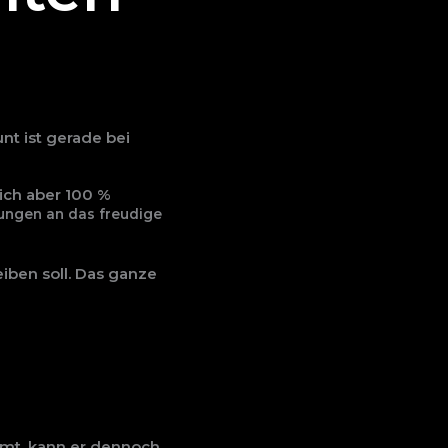
unt ist gerade bei
ich aber 100 %
erungen
an das freudige
iben soll. Das ganze
mt, kann er dennoch