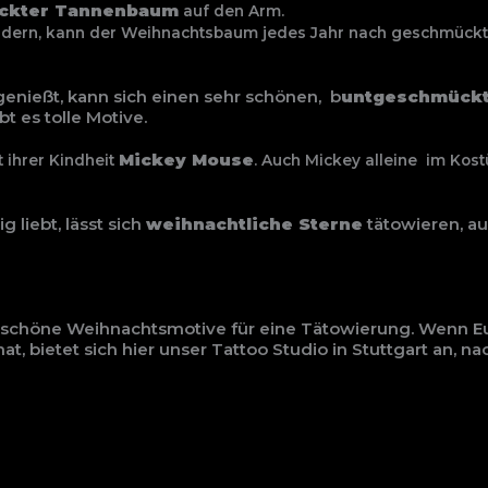
ckter Tannenbaum
auf den Arm.
dern, kann der Weihnachtsbaum jedes Jahr nach geschmück
enießt, kann sich einen sehr schönen, b
untgeschmück
t es tolle Motive.
Mickey Mouse
t ihrer
Kindheit
. Auch Mickey alleine
im Kost
 liebt, lässt sich
weihnachtliche Sterne
tätowieren, a
ele schöne Weihnachtsmotive für eine Tätowierung. Wenn E
at, bietet sich hier unser Tattoo Studio in Stuttgart an, 