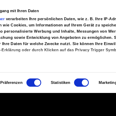
gang mit Ihren Daten
ner
verarbeiten Ihre persönlichen Daten, wie z. B. Ihre IP-Ad
HOME
LEISTUNGEN
ÜBER UNS
SCHREIB
en wie Cookies, um Informationen auf Ihrem Gerät zu speich
so personalisierte Werbung und Inhalte, Messungen von We
rschung sowie Entwicklung von Angeboten zu ermöglichen. S
 Ihre Daten für welche Zwecke nutzt. Sie können Ihre Einwil
e-Erklärung oder durch Klicken auf das Privacy Trigger Sym
r, wie Ihre persönlichen Daten verarbeitet werden, und lege
 Einzelheiten
fest.
hnachten
Präferenzen
Statistiken
Marketin
m Inhalte und Anzeigen zu personalisieren, Funktionen für
en und die Zugriffe auf unsere Website zu analysieren. Au
er Verwendung unserer Website an unsere Partner für sozial
iter. Unsere Partner führen diese Informationen möglicher
 die Sie ihnen bereitgestellt haben oder die sie im Rahmen